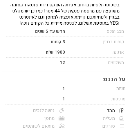
בשכונת תלפיות ברחוב אפרתה השקט דירת פנטאוז קסומה
משופצת עם מרפסת ענקית של 44 מטר! כמו כן יש מקלט
בבניין ולנוחיותכם קיימת אופציה למחסן וגם לאינטרנט
וYES בתוספת תשלום. לכניסה מיידית כל הקודם זוכה!
מצב הנכס
חדש עד 5 שנים
קומות בבניין
3 קומות
ארנונה
1900 ש"ח
תשלומים
12
על הנכס:
חניות
1
מרפסות
1
ממד
גישה לנכים
מעלית
מחסן
סורגים
מותאם לשותפים