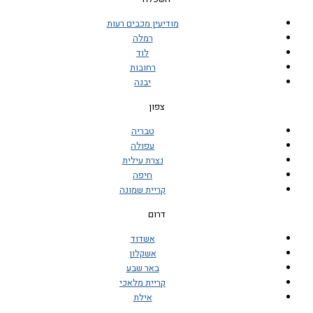
מודיעין מכבים רעות
רמלה
לוד
רחובות
יבנה
צפון
טבריה
עפולה
נצרת עילית
חיפה
קריית שמונה
דרום
אשדוד
אשקלון
באר שבע
קריית מלאכי
אילת