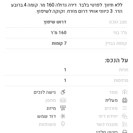
ללא תיווך. לפרטי בלבד. דירה גדולה 160 מר. קומה 4.ברובע
הדר. 3 כיווני אוויר דרום מזרח. זקוקה לשיפוץ.
מצב הנכס
דרוש שיפוץ
מ"ר בנוי
160 מ"ר
קומות בבניין
7 קומות
על הנכס:
חניות
1
מרפסות
1
ממד
גישה לנכים
מעלית
מחסן
סורגים
מיזוג
יחידת דיור
דוד שמש
מטבח כשר
משופצת
ריהוט חלקי