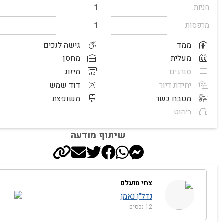
חניות
1
מרפסות
1
ממד
גישה לנכים
מעלית
מחסן
סורגים
מיזוג
יחידת דיור
דוד שמש
מטבח כשר
משופצת
ריהוט
שיתוף מודעה
צחי מועלם
נדל"ן נאמן
12 נכסים