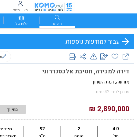
איזור אישי
חיפוש
הלוח שלי
עבור למודעות נוספות
ער
דירה למכירה, חטיבת אלכסנדרוני
מורשה, רמת השרון
עודכן לפני: 42 ימים
2,890,000 ₪
מתיווך
4.0
2
92
מיידית
חד'
קומה
מ''ר
תאריך כני