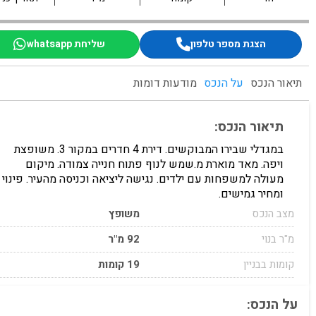
הצגת מספר טלפון
שליחת whatsapp
תיאור הנכס
על הנכס
מודעות דומות
תיאור הנכס:
במגדלי שבירו המבוקשים. דירת 4 חדרים במקור 3. משופצת
ויפה. מאד מוארת מ.שמש לנוף פתוח חנייה צמודה. מיקום
מעולה למשפחות עם ילדים. נגישה ליציאה וכניסה מהעיר. פינוי
ומחיר גמישים.
מצב הנכס
משופץ
מ"ר בנוי
92 מ"ר
קומות בבניין
19 קומות
על הנכס: