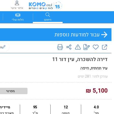
איזור אישי
חיפוש
הלוח שלי
עבור למודעות נוספות
ער
דירה להשכרה, עין דור 11
עיר תחתית, חיפה
עודכן לפני: 281 ימים
5,100 ₪
מפרטי
4.0
12
95
מיידית
חד'
קומה
מ''ר
תאריך כני