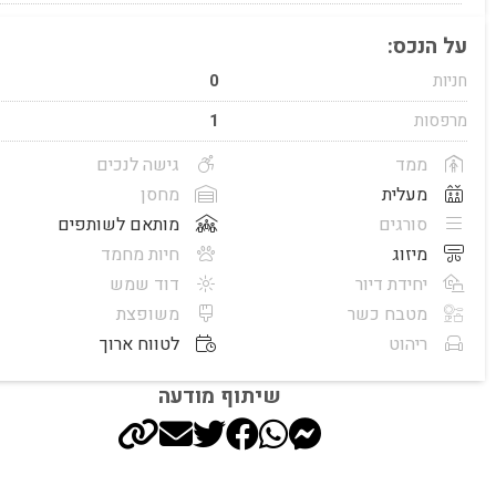
על הנכס:
חניות
0
מרפסות
1
ממד
גישה לנכים
מעלית
מחסן
סורגים
מותאם לשותפים
מיזוג
חיות מחמד
יחידת דיור
דוד שמש
מטבח כשר
משופצת
ריהוט
לטווח ארוך
שיתוף מודעה