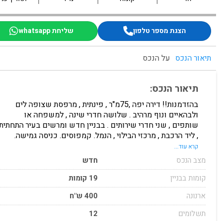
הצגת מספר טלפון
שליחת whatsapp
תיאור הנכס
על הנכס
תיאור הנכס:
בהזדמנות!! דירה יפה ,75מ"ר , פינתית , מרפסת שצופה לים
ולבהאיים ונוף מרהיב . שלושה חדרי שינה , למשפחה או
שותפים , שני חדרי שירותים . בבניין חדש ומרשים בעיר התחתית
, ליד הרכבת , מרכזי הבילוי , הנמל. קמפוסים. כניסה גמישה.
מחיר 5100 שח. דירה לא מרוהטת. לפרטים אבי
קרא עוד...
מצב הנכס
חדש
קומות בבניין
19 קומות
ארנונה
400 ש"ח
תשלומים
12