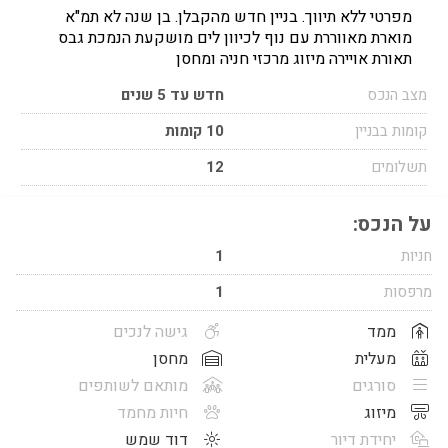
מפרטי ללא תיווך. בניין חדש מהקבלן. בן שנה לא תמ"א
מוארת מאווררת עם נוף לכיוון לים מושקעת הנמכת גבס
תאורת אויירה מיזוג מרכזי חניה ומחסן
מצב הנכס
חדש עד 5 שנים
קומות בבניין
10 קומות
תשלומים
12
על הנכס:
חניות
1
מרפסות
1
ממד
גישה לנכים
מעלית
מחסן
סורגים
מותאם לשותפים
מיזוג
חיות מחמד
יחידת דיור
דוד שמש