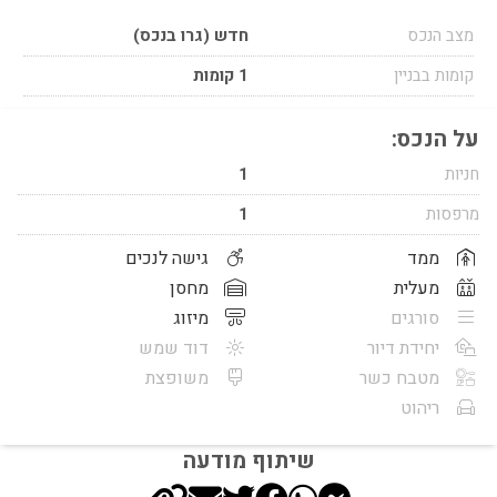
מצב הנכס
חדש (גרו בנכס)
קומות בבניין
1 קומות
על הנכס:
חניות
1
מרפסות
1
ממד
גישה לנכים
מעלית
מחסן
סורגים
מיזוג
יחידת דיור
דוד שמש
מטבח כשר
משופצת
ריהוט
שיתוף מודעה