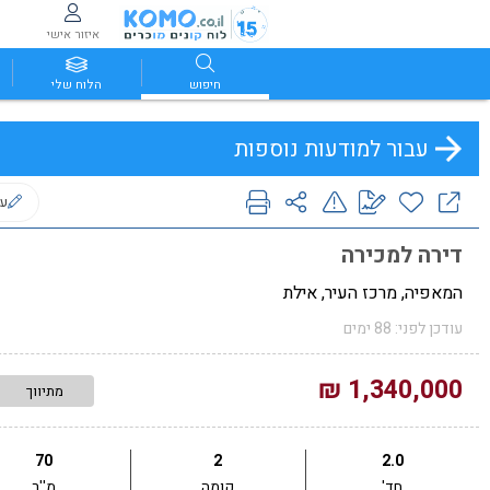
איזור אישי
חיפוש
הלוח שלי
עבור למודעות נוספות
ער
דירה למכירה
המאפיה, מרכז העיר, אילת
עודכן לפני: 88 ימים
1,340,000 ₪
מתיווך
70
2
2.0
חד'
קומה
מ''ר