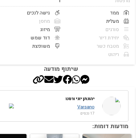
מרפסות
1
ממד
גישה לנכים
מעלית
מחסן
סורגים
מיזוג
יחידת דיור
דוד שמש
מטבח כשר
משופצת
ריהוט
שיתוף מודעה
יהונתן יוני ורסנו
Varsano
17 נכסים
מודעות דומות: