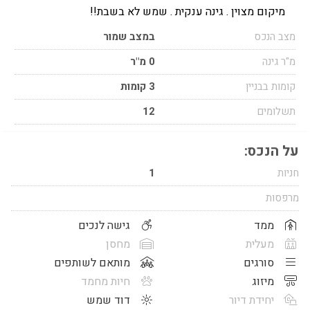
מיקום מצוין . גינה ענקית . שמש לא בשבת!!
מצב הנכס
במצב שמור
מ"ר גינה
0 מ"ר
קומות בבניין
3 קומות
תשלומים
12
על הנכס:
חניות
1
מרפסות
ממד
גישה לנכים
מעלית
מחסן
סורגים
מותאם לשותפים
מיזוג
חיות מחמד
יחידת דיור
דוד שמש