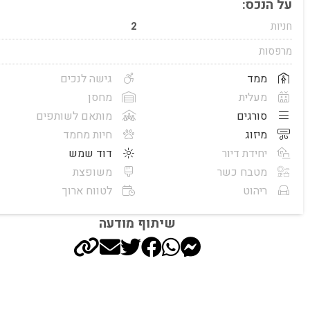
על הנכס:
חניות
2
מרפסות
ממד
גישה לנכים
מעלית
מחסן
סורגים
מותאם לשותפים
מיזוג
חיות מחמד
יחידת דיור
דוד שמש
מטבח כשר
משופצת
ריהוט
לטווח ארוך
שיתוף מודעה