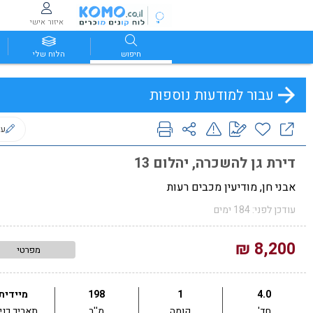
איזור אישי
חיפוש
הלוח שלי
עבור למודעות נוספות
ער
דירת גן להשכרה, יהלום 13
אבני חן, מודיעין מכבים רעות
עודכן לפני: 184 ימים
8,200 ₪
מפרטי
4.0
1
198
מיידית
חד'
קומה
מ''ר
תאריך כני