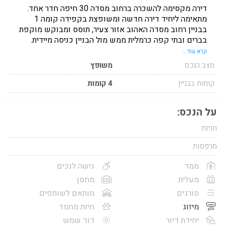
דירה מקסימה להשכרה ברחוב מסדה 30 חיפה חדר אחד.
מתאימה ליחיד דירה חדשה ומשופצת בקפידה קומה 1
בבניין רחוב מסדה האהוב אזור צעיר, תוסס ומבוקש מוקפת
בברים ובתי קפה כרמלית ממש מול הבניין כניסה מיידית.
זמין לא בשבת
קרא עוד...
מצב הנכס
משופץ
קומות בבניין
4 קומות
על הנכס:
חניות
מרפסות
ממד
גישה לנכים
מעלית
מחסן
סורגים
מותאם לשותפים
מיזוג
חיות מחמד
יחידת דיור
דוד שמש