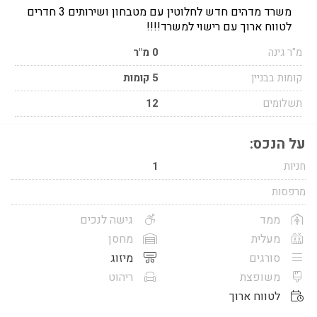
משרד מדהים חדש לחלוטין עם מטבחון ושירותים 3 חדרים
לטווח ארוך עם רישוי למשרד!!!!
מ"ר גינה
0 מ"ר
קומות בבניין
5 קומות
תשלומים
12
על הנכס:
חניות
1
מרפסות
ממד
גישה לנכים
מעלית
מחסן
סורגים
מיזוג
משופצת
ריהוט
לטווח ארוך