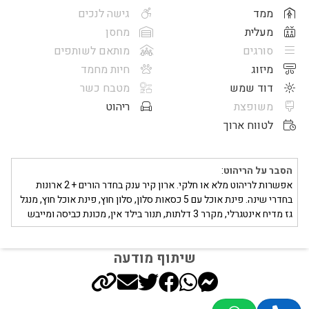
ממד
גישה לנכים
מעלית
מחסן
סורגים
מותאם לשותפים
מיזוג
חיות מחמד
דוד שמש
מטבח כשר
משופצת
ריהוט
לטווח ארוך
הסבר על הריהוט
:
אפשרות לריהוט מלא או חלקי. ארון קיר ענק בחדר הורים + 2 ארונות
בחדרי שינה. פינת אוכל עם 5 כסאות סלון, סלון חוץ, פינת אוכל חוץ, מנגל
גז מדיח אינטגרלי, מקרר 3 דלתות, תנור בילד אין, מכונת כביסה ומייבש
שיתוף מודעה