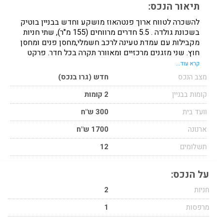
תיאור הנכס:
להשכרה לטווח ארוך פנטהאוז מושקע וחדש בבניין בוטיק
בשכונת גולדה . 5.5 חדרים מרווחים (155 מ"ר), שתי חניות
מקבילות עם עמדת טעינה לרכב חשמלי,מחסן פנים ומחסן
חוץ. שני מזגנים מרכזיים ומאוורר תקרה בכל חדר. פרקט
בחדרים ויחידת הורים גדולה. מרפסת ענקית (115 מ"ר) עם
קרא עוד...
פרגולה,דק,דשא סינטטי,גינת גג מטופחת ומערכת השקיה.
מצב הנכס
חדש (גרו בנכס)
המרפסת עברה חיזוק הנדסי למשקל של עד 1 טון לטובת
בריכה חיצונית (כלולה). הדירה מרוהטת ומאובזרת.
קומות בבניין
2 קומות
וועד בית
300 ש"ח
ארנונה
1700 ש"ח
תשלומים
12
על הנכס:
חניות
2
מרפסות
1