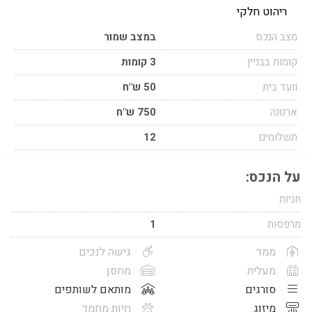
ריהוט חלקי
מצב הנכס
במצב שמור
קומות בבניין
3 קומות
וועד בית
50 ש"ח
ארנונה
750 ש"ח
תשלומים
12
על הנכס:
חניות
מרפסות
1
ממד
גישה לנכים
מעלית
מחסן
סורגים
מותאם לשותפים
מיזוג
חיות מחמד