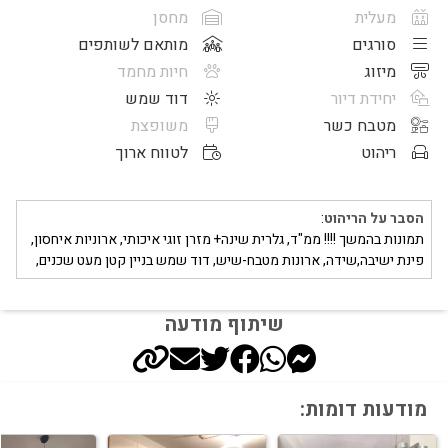
מעלית
מחסן
סורגים
מותאם לשותפים
מיזוג
חיות מחמד
יחידת דיור
דוד שמש
מטבח כשר
משופצת
ריהוט
לטווח ארוך
הסבר על הריהוט
:
תמונות בהמשך !!!! ממ"ד, גלרית שינה+ מזרן זוגי איכותי, ארוניות איחסון,
פינת ישיבה,שידה, ארונות מטבח-שיש, דוד שמש בניין קטן מעט שכנים,
שיתוף מודעה
מודעות דומות: