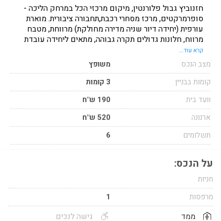
חזנוביץ גבול פלורנטין, מיקום מרכזי הכל במרחק הליכה -
סופרמרקטים, מרכז מסחרי רכבת,תחבורה ציבורית. מוארת
עורפית (יחידה דיור שניה מדירה מחולקת) מרווחת, מטבח
מרווח, חלונות גדולים תקרה גבוהה, מתאים ליחידה עובדת
(לא מהבית)
קרא עוד...
מצב הנכס
משופץ
קומות בבניין
3 קומות
וועד בית
190 ש"ח
ארנונה
520 ש"ח
תשלומים
6
על הנכס:
חניות
מרפסות
1
ממד
גישה לנכים