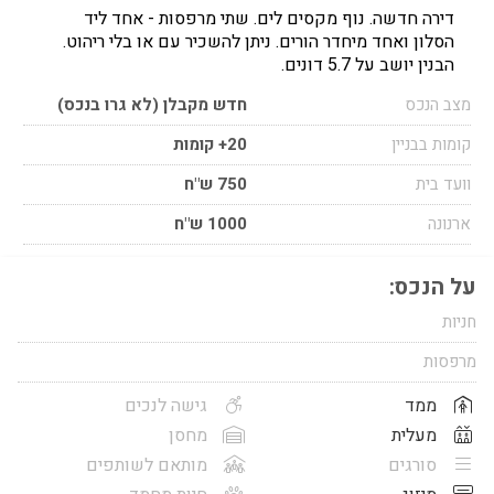
דירה חדשה. נוף מקסים לים. שתי מרפסות - אחד ליד
הסלון ואחד מיחדר הורים. ניתן להשכיר עם או בלי ריהוט.
הבנין יושב על 5.7 דונים.
מצב הנכס
חדש מקבלן (לא גרו בנכס)
קומות בבניין
20+ קומות
וועד בית
750 ש"ח
ארנונה
1000 ש"ח
על הנכס:
חניות
מרפסות
ממד
גישה לנכים
מעלית
מחסן
סורגים
מותאם לשותפים