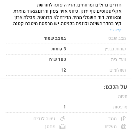
חדרים גדולים ומרווחים. הדירה פונה לחורשת
אקליפטוסים.נוף ירוק. כיווני אויר צפון ודרום.מאוד מוארת
ומאוורת. דוד חשמלי מהיר. הדירה לא מרוהטת. מכילה ארון
קיר בחדר השינה וכוננית בכניסה. יש מרפסת מיטבח קטנה
עם ארון לאיכסון.ארונית בחדר האמבטיה-יש אמבטיה
קרא עוד...
ומיקלחון.דירה נעימה מאוד. מזגן בסלון.מיקום- מאוד מרכזי
מצב הנכס
במצב שמור
ושקט תחבורה מצויינת,קרוב לרכבת.קרובה לכיכר המדינה
לבורסה ולמגדלי U
קומות בבניין
3 קומות
וועד בית
100 ש"ח
תשלומים
12
על הנכס:
חניות
מרפסות
1
ממד
גישה לנכים
מעלית
מחסן