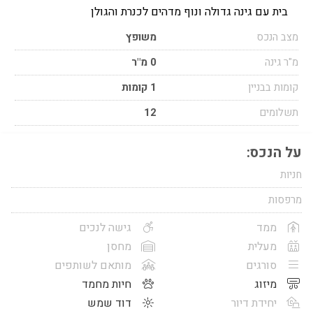
בית עם גינה גדולה ונוף מדהים לכנרת והגולן
מצב הנכס
משופץ
מ"ר גינה
0 מ"ר
קומות בבניין
1 קומות
תשלומים
12
על הנכס:
חניות
מרפסות
ממד
גישה לנכים
מעלית
מחסן
סורגים
מותאם לשותפים
מיזוג
חיות מחמד
יחידת דיור
דוד שמש