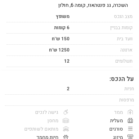
השכרה, גג פנטהאוז, קומה 6, חולון
מצב הנכס
משופץ
קומות בבניין
6 קומות
וועד בית
150 ש"ח
ארנונה
1250 ש"ח
תשלומים
12
על הנכס:
חניות
2
מרפסות
ממד
גישה לנכים
מעלית
מחסן
סורגים
מותאם לשותפים
מיזוג
חיות מחמד