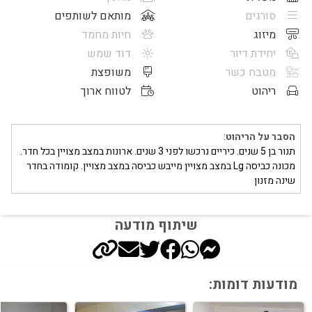
סורגים
מותאם לשותפים
מיזוג
חיות מחמד
יחידת דיור
דוד שמש
מטבח כשר
משופצת
ריהוט
לטווח ארוך
הסבר על הריהוט
:
תנור בן 5 שנים. כיריים נרכשו לפני 3 שנים. ארונות במצב מצויין בכל חדר.
מכונה כביסה Lg במצב מצויין מייבש כביסה במצב מצויין. קומודה בחדר
שינה מזנון
שיתוף מודעה
מודעות דומות: