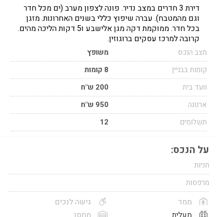
דירת 3 חדרים במצב נדיר. פונה לצפון מערב (ים מכל חדר
וגם מהמטבח). עברה שיפוץ כללי בשנים האחרונות. מזגן
בכל חדר. ממוקמת דקה מגן אלישבע ו5 דקות הליכה מהים.
קרובה למרכז עסקים ברוגוזין.
מצב הנכס
משופץ
קומות בבניין
8 קומות
וועד בית
200 ש"ח
ארנונה
950 ש"ח
תשלומים
12
על הנכס:
חניות
מרפסות
ממד
גישה לנכים
מעלית
מחסן