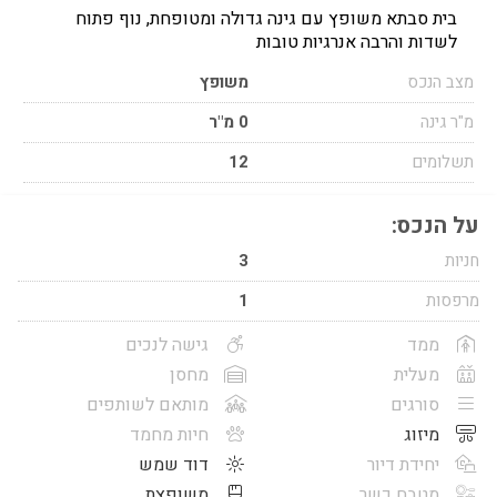
בית סבתא משופץ עם גינה גדולה ומטופחת, נוף פתוח
לשדות והרבה אנרגיות טובות
מצב הנכס
משופץ
מ"ר גינה
0 מ"ר
תשלומים
12
על הנכס:
חניות
3
מרפסות
1
ממד
גישה לנכים
מעלית
מחסן
סורגים
מותאם לשותפים
מיזוג
חיות מחמד
יחידת דיור
דוד שמש
מטבח כשר
משופצת