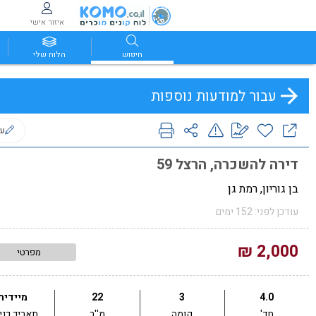
איזור אישי
חיפוש
הלוח שלי
עבור למודעות נוספות
ער
דירה להשכרה, הרצל 59
בן גוריון, רמת גן
עודכן לפני: 152 ימים
2,000 ₪
מפרטי
4.0
3
22
מיידית
חד'
קומה
מ''ר
תאריך כני