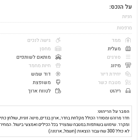
על הנכס:
חניות
מרפסות
ממד
גישה לנכים
מעלית
מחסן
סורגים
מותאם לשותפים
מיזוג
חיות מחמד
יחידת דיור
דוד שמש
מטבח כשר
משופצת
ריהוט
לטווח ארוך
הסבר על הריהוט
:
חדר מרוהט ומסודר הכולל מקלחת בחדר, ארון בגדים, מיטה זוגית, שולחן כתי
ומקרר. שימוש בשותפות במטבח שמצויד בכל הכילים ואמצעי בישול. המחיר
לא כולל 300 שח עבור הוצאות (חשמל, ארנונה)