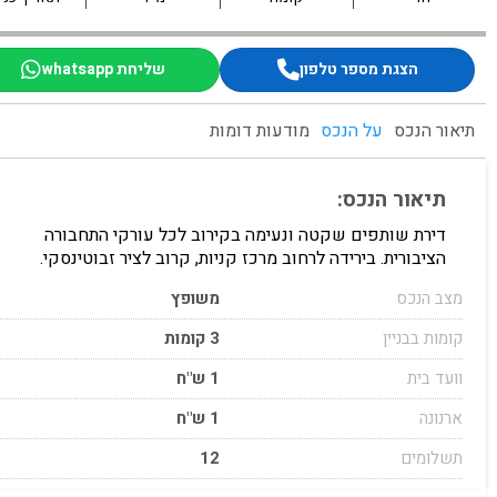
הצגת מספר טלפון
שליחת whatsapp
תיאור הנכס
על הנכס
מודעות דומות
תיאור הנכס:
דירת שותפים שקטה ונעימה בקירוב לכל עורקי התחבורה
הציבורית. בירידה לרחוב מרכז קניות, קרוב לציר זבוטינסקי.
מצב הנכס
משופץ
קומות בבניין
3 קומות
וועד בית
1 ש"ח
ארנונה
1 ש"ח
תשלומים
12