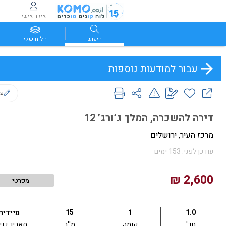
איזור אישי
חיפוש
הלוח שלי
עבור למודעות נוספות
ער
דירה להשכרה, המלך ג’ורג’ 12
מרכז העיר, ירושלים
עודכן לפני: 153 ימים
2,600 ₪
מפרטי
1.0
1
15
מיידית
חד'
קומה
מ''ר
תאריך כני