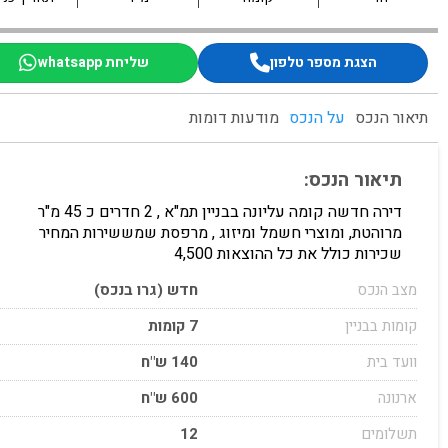
הצגת מספר טלפון
שליחת whatsapp
תיאור הנכס
על הנכס
מודעות דומות
תיאור הנכס:
דירה חדשה קומה עליונה בבניין תמ"א , 2 חדרים כ 45 מ"ר
מרוהטת, ומוצרי חשמל ומיזוג , מרפסת שמששירות המחיר
שכירות כולל את כל ההוצאות 4,500
מצב הנכס
חדש (גרו בנכס)
קומות בבניין
7 קומות
וועד בית
140 ש"ח
ארנונה
600 ש"ח
תשלומים
12