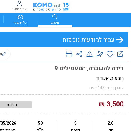
איזור אישי
חיפוש
הלוח שלי
עבור למודעות נוספות
ער
דירה להשכרה, המעפילים 9
רובע ב, אשדוד
עודכן לפני: 148 ימים
3,500 ₪
מפרטי
/05/2026
50
5
2.0
חד'
קומה
מ''ר
תאריך כני