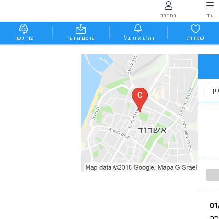
עוד
התחבר
שמורות
ההתראות שלי
פרסם מודעה
צור קשר
וך
01
סה