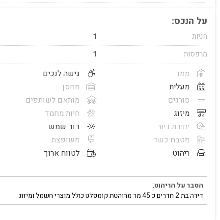
על הנכס:
חניות
1
מרפסות
1
ממד
גישה לנכים
מעלית
מחסן
סורגים
מותאם לשותפים
מיזוג
חיות מחמד
יחידת דיור
דוד שמש
מטבח כשר
משופצת
ריהוט
לטווח ארוך
הסבר על הריהוט
:
דירה בת 2 חדרים כ 45 מר מרוהטת קומפלט כולל מוצרי חשמל ומיזוג