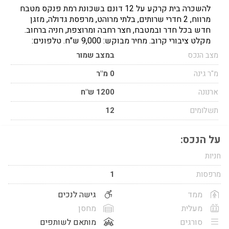
להשכרה בית קרקע על 12 דונם בשכונת רמת פנקס מטבח
מרווח, 2 חדרי שרותים, בלתי מרוהט, מרפסת גדולה, מזגן
חדש בכל חדר ובמטבח, חצר רחבה ומרוצפת, חניה ברחוב.
מקלט ציבורי קרוב. מחיר מבוקש: 9,000 ש"ח. טלפונים:
מצב הנכס
במצב שמור
מ"ר גינה
0 מ"ר
ארנונה
1200 ש"ח
תשלומים
12
על הנכס:
חניות
מרפסות
1
ממד
גישה לנכים
מעלית
מחסן
סורגים
מותאם לשותפים