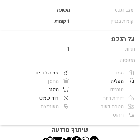
מצב הנכס
משופץ
קומות בבניין
1 קומות
על הנכס:
חניות
1
מרפסות
ממד
גישה לנכים
מעלית
מחסן
סורגים
מיזוג
יחידת דיור
דוד שמש
מטבח כשר
משופצת
ריהוט
שיתוף מודעה