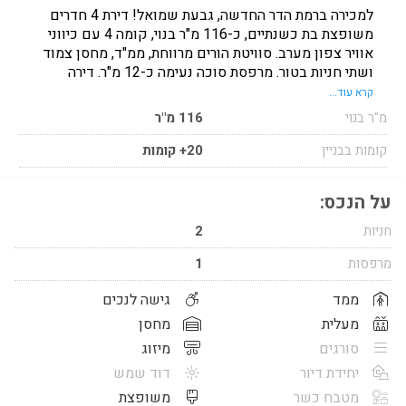
למכירה ברמת הדר החדשה, גבעת שמואל! דירת 4 חדרים
משופצת בת כשנתיים, כ-116 מ"ר בנוי, קומה 4 עם כיווני
אוויר צפון מערב. סוויטת הורים מרווחת, ממ"ד, מחסן צמוד
ושתי חניות בטור. מרפסת סוכה נעימה כ-12 מ"ר. דירה
מוארת, נעימה ומוכנה לכניסה.
קרא עוד...
מ"ר בנוי
116 מ"ר
קומות בבניין
20+ קומות
על הנכס:
חניות
2
מרפסות
1
ממד
גישה לנכים
מעלית
מחסן
סורגים
מיזוג
יחידת דיור
דוד שמש
מטבח כשר
משופצת