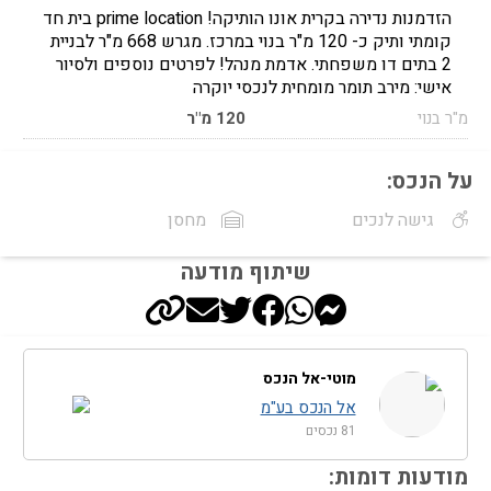
הזדמנות נדירה בקרית אונו הותיקה! prime location בית חד
קומתי ותיק כ- 120 מ"ר בנוי במרכז. מגרש 668 מ"ר לבניית
2 בתים דו משפחתי. אדמת מנהל! לפרטים נוספים ולסיור
אישי: מירב תומר מומחית לנכסי יוקרה
מ"ר בנוי
120 מ"ר
על הנכס:
גישה לנכים
מחסן
שיתוף מודעה
מוטי-אל הנכס
אל הנכס בע"מ
81 נכסים
מודעות דומות: