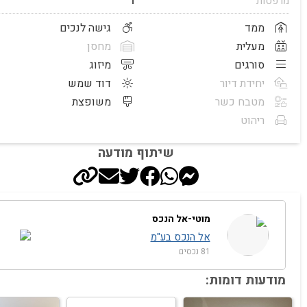
מרפסות
1
ממד
גישה לנכים
מעלית
מחסן
סורגים
מיזוג
יחידת דיור
דוד שמש
מטבח כשר
משופצת
ריהוט
שיתוף מודעה
מוטי-אל הנכס
אל הנכס בע"מ
81 נכסים
מודעות דומות: