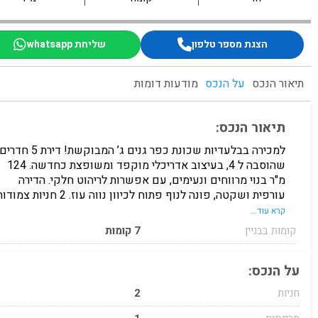
הצגת מספר טלפון
שליחת whatsapp
תיאור הנכס
על הנכס
מודעות דומות
תיאור הנכס:
למכירה בבלעדיות שכונת כפר גנים ג’ המבוקשת! דירת 5 חדרי
שהוסבה ל 4, בעיצוב אדריכלי מוקפד ומשופצת כחדשה. 124
מ"ר בנוי מרווחים ונעימים, עם אפשרות לריהוט חלקי. הדירה
עורפית ושקטה, פונה לנוף פתוח לכיוון נווה עוז. 2 חניות צמו
לדירה. מיקום מושלם בקרבה למרכזים קהילתיים, מוסדות חינוך.
קרא עוד...
לפרטים נוספים ולסיור אישי: נועם מלול
קומות בבניין
7 קומות
על הנכס:
חניות
2