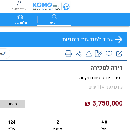
איזור אישי
חיפוש
הלוח שלי
עבור למודעות נוספות
ער
דירה למכירה
כפר גנים ג, פתח תקווה
עודכן לפני: 114 ימים
3,750,000 ₪
מתיווך
124
2
4.0
חד'
קומה
מ''ר