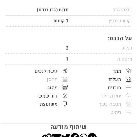
מצב הנכס
חדש (גרו בנכס)
קומות בבניין
1 קומות
על הנכס:
חניות
2
מרפסות
1
ממד
גישה לנכים
מעלית
מחסן
סורגים
מיזוג
יחידת דיור
דוד שמש
מטבח כשר
משופצת
ריהוט
שיתוף מודעה