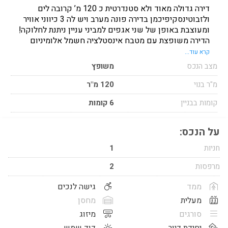
דירה גדולה מאוד ולא סטנדרטית כ 120 מ’ קרובה לים
ולזבוטינסקיפיכמן בדירה פונה מערב ויש לה 3 כיווני אוויר
ומעוצבת באופן של שני אגפים למביני עניין ניתנת לחלוקה❗️
הדירה משופצת עם מטבח אינסטלציה חשמל אלומיניום
ועוד.. בניין מטופח צעלית חניה מקורה פנוייה מיידי❗️
קרא עוד...
מצב הנכס
משופץ
מ"ר בנוי
120 מ"ר
קומות בבניין
6 קומות
על הנכס:
חניות
1
מרפסות
2
ממד
גישה לנכים
מעלית
מחסן
סורגים
מיזוג