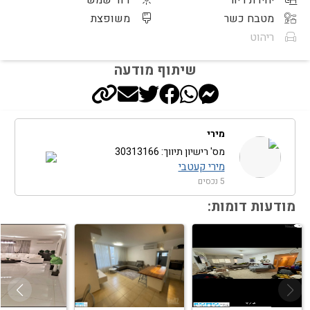
יחידת דיור
דוד שמש
מטבח כשר
משופצת
ריהוט
שיתוף מודעה
מירי
מס' רישיון תיווך: 30313166
מירי קעטבי
5 נכסים
מודעות דומות: