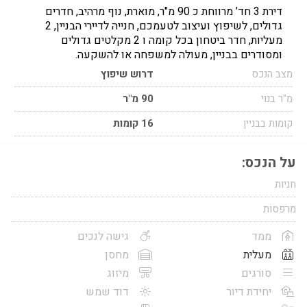
דירת 3 חד’ מרווחת כ 90 מ"ר, מוארת, נוף מרהיב, חדרים
גדולים, לשיפוץ ועיצוב לטעמכם, חנייה לדיירי הבניין, 2
מעליות, חדר ביטחון בכל קומה ו 2 מקלטים גדולים
ומסודרים בבניין, מעולה למשפחה או להשקעה.
מצב הנכס
דרוש שיפוץ
מ"ר בנוי
90 מ"ר
קומות בבניין
16 קומות
על הנכס:
חניות
מרפסות
ממד
גישה לנכים
מעלית
מחסן
סורגים
מיזוג
יחידת דיור
דוד שמש