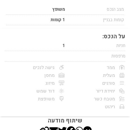
מצב הנכס
משופץ
קומות בבניין
1 קומות
על הנכס:
חניות
1
מרפסות
ממד
גישה לנכים
מעלית
מחסן
סורגים
מיזוג
יחידת דיור
דוד שמש
מטבח כשר
משופצת
ריהוט
שיתוף מודעה