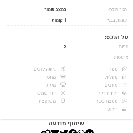
מצב הנכס
במצב שמור
קומות בבניין
1 קומות
על הנכס:
חניות
2
מרפסות
ממד
גישה לנכים
מעלית
מחסן
סורגים
מיזוג
יחידת דיור
דוד שמש
מטבח כשר
משופצת
ריהוט
שיתוף מודעה