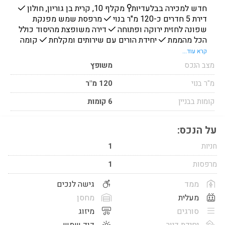
חדש למכירה בבלעדיות ​📍 מקלף 10, קרית בן גוריון, חולון ✔️
דירת 5 חדרים כ-120 מ"ר בנוי ✔️ מרפסת שמש מפנקת
שפונה לחזית ירוקה ופתוחה ✔️ דירה משופצת מהיסוד כולל
הכל מהממת ✔️ יחידת הורים עם שירותים ומקלחת ✔️ קומה
2 מתוך 6 עם מעלית ✔️ כיווני דרום מזרח וצפון ומערב ✔️
קרא עוד...
חניה בטאבו ✔️ לובי מטופח ומשופץ ✔️ מקלט גדול ומסודר
מצב הנכס
משופץ
✔️ בניין משופץ בשנים האחרונות ✔️ פינוי עד 6 חודשים ✔️
4 מזגנים ✔️ ק
מ"ר בנוי
120 מ"ר
קומות בבניין
6 קומות
על הנכס:
חניות
1
מרפסות
1
ממד
גישה לנכים
מעלית
מחסן
סורגים
מיזוג