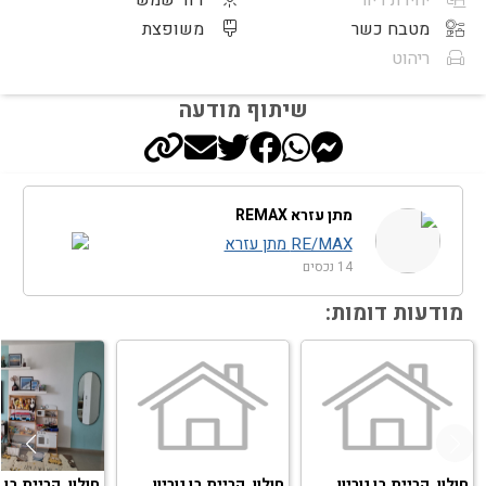
יחידת דיור
דוד שמש
מטבח כשר
משופצת
ריהוט
שיתוף מודעה
מתן עזרא REMAX
RE/MAX מתן עזרא
14 נכסים
מודעות דומות:
חולון, קריית בן גוריון
חולון, קריית בן גוריון
חולון, קריית בן ג