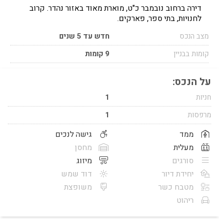
דירה ברחוב נובמבר כ"ט, מוארת מאוד באזור נהדר. קרוב
לחנויות, בתי ספר, פארקים.
מצב הנכס
חדש עד 5 שנים
קומות בבניין
9 קומות
על הנכס:
חניות
1
מרפסות
1
ממד
גישה לנכים
מעלית
מחסן
סורגים
מיזוג
יחידת דיור
דוד שמש
מטבח כשר
משופצת
ריהוט