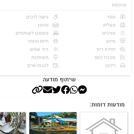
מרפסות
ממד
גישה לנכים
מעלית
מחסן
סורגים
מותאם לשותפים
מיזוג
חיות מחמד
יחידת דיור
דוד שמש
מטבח כשר
משופצת
ריהוט
לטווח ארוך
שיתוף מודעה
מודעות דומות: