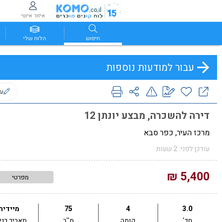
איזור אישי
חיפוש
הלוח שלי
עבור למודעות נוספות
ער
דירה להשכרה, מבצע יונתן 12
מרכז העיר, כפר סבא
עודכן לפני: 2 שעות
5,400 ₪
מפרטי
3.0
4
75
מיידית
חד'
קומה
מ''ר
תאריך כני