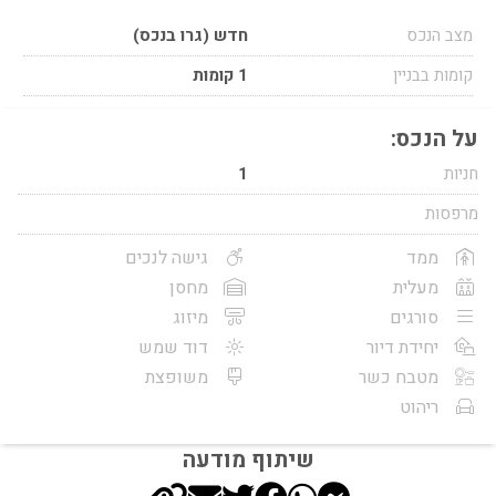
מצב הנכס
חדש (גרו בנכס)
קומות בבניין
1 קומות
על הנכס:
חניות
1
מרפסות
ממד
גישה לנכים
מעלית
מחסן
סורגים
מיזוג
יחידת דיור
דוד שמש
מטבח כשר
משופצת
ריהוט
שיתוף מודעה