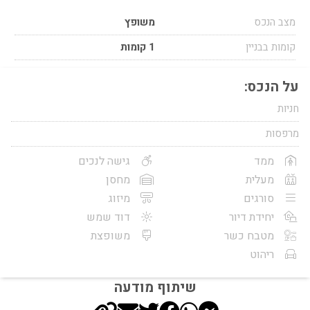
מצב הנכס
משופץ
קומות בבניין
1 קומות
על הנכס:
חניות
מרפסות
ממד
גישה לנכים
מעלית
מחסן
סורגים
מיזוג
יחידת דיור
דוד שמש
מטבח כשר
משופצת
ריהוט
שיתוף מודעה