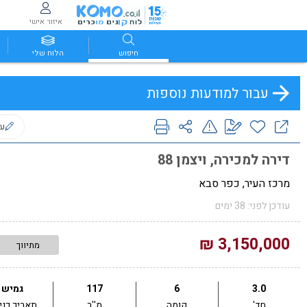
איזור אישי
חיפוש
הלוח שלי
עבור למודעות נוספות
ער
דירה למכירה, ויצמן 88
מרכז העיר, כפר סבא
עודכן לפני: 38 ימים
3,150,000 ₪
מתיווך
3.0
6
117
גמיש
חד'
קומה
מ''ר
תאריך כני