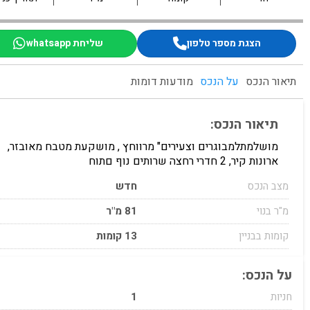
הצגת מספר טלפון
שליחת whatsapp
תיאור הנכס
על הנכס
מודעות דומות
תיאור הנכס:
מושלמתלמבוגרים וצעירים" מרווחץ , מושקעת מטבח מאובזר,
ארונות קיר, 2 חדרי רחצה שרותים נוף םתוח
מצב הנכס
חדש
מ"ר בנוי
81 מ"ר
קומות בבניין
13 קומות
על הנכס:
חניות
1