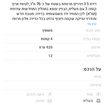
דירת 3.5 חדרים מרווחת בשטח של כ-76 מ"ר, לטווח ארוך.
קומה 3 עם מעלית, הבניין נמצא בתהליך התחדשות עירונית
(תמ"א). לכן המחיר ירד משמעותית. בדירה: מטבח חדש
ומודרני טריקה שקטה ריצוף גרניט בכל הדירה סלון מרווח
ומואר חדרים גדולים ונעימים בניין עם מעלי
קרא עוד...
מצב הנכס
משופץ
קומות בבניין
4 קומות
ארנונה
920 ש"ח
תשלומים
12
על הנכס:
חניות
מרפסות
ממד
גישה לנכים
מעלית
מחסן