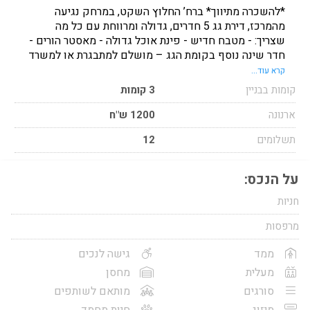
*להשכרה מתיווך* ברח’ החלוץ השקט, במרחק נגיעה
מהמרכז, דירת גג 5 חדרים, גדולה ומרווחת עם כל מה
שצריך: - מטבח חדיש - פינת אוכל גדולה - מאסטר הורים -
חדר שינה נוסף בקומת הגג – מושלם למתבגרת או למשרד
ביתי - מרפסת גג עם נוף לשקיעות מרהיבות, כ-90 מ"ר.
קרא עוד...
מזגן בכל חדר, מעלית, חניה מקורה ומקלט תקני בבניין 2
קומות בבניין
3 קומות
כיווני אוויר - דרום מערב נהדרת למשפחה או לשותפים.
עדיפות לטווח ארוך.
ארנונה
1200 ש"ח
תשלומים
12
על הנכס:
חניות
מרפסות
ממד
גישה לנכים
מעלית
מחסן
סורגים
מותאם לשותפים