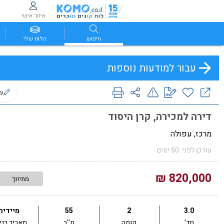
איזור אישי
חיפוש
הלוח שלי
עבור למודעות נוספות
ער
דירה למכירה, קרן היסוד
מרכז, עפולה
עודכן לפני: 50 ימים
820,000 ₪
מתיווך
3.0
2
55
מיידית
חד'
קומה
מ''ר
תאריך כני