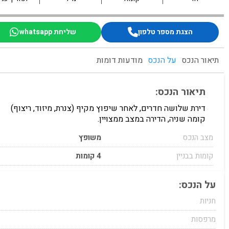
הצגת מספר טלפון
שליחת whatsapp
תיאור הנכס
על הנכס
מודעות דומות
תיאור הנכס:
דירת שלושה חדרים, לאחר שיפוץ מקיף (צנרת, מיזוד, ריצוף)
קומה שניה, הדירה במצב ממצויין.
מצב הנכס
משופץ
קומות בבניין
4 קומות
על הנכס:
חניות
מרפסות