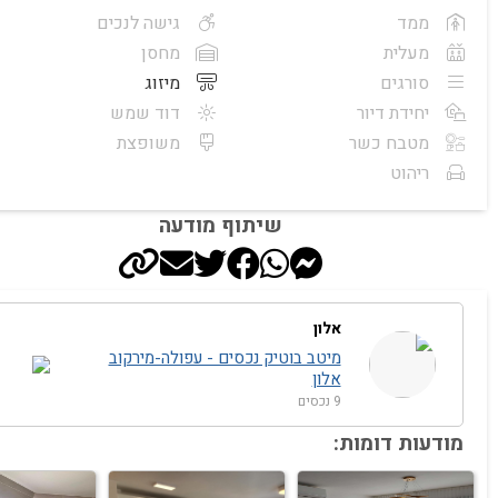
ממד
גישה לנכים
מעלית
מחסן
סורגים
מיזוג
יחידת דיור
דוד שמש
מטבח כשר
משופצת
ריהוט
שיתוף מודעה
אלון
מיטב בוטיק נכסים - עפולה-מירקוב
אלון
9 נכסים
מודעות דומות: