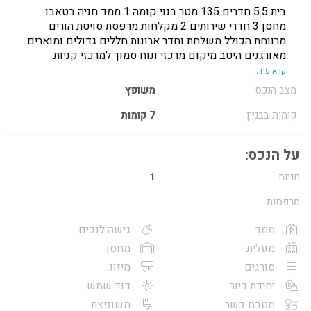
בית 5.5 חדרים 135 מטר בנוי קומה 1 ממד חניה בטאבו
מחסן 3 חדרי שירותים 2 מקלחות מרפסת סויטת הורים
מרווחת הכולל משלחת וחדר ארונות חללים גדולים ומוארים
מאורגנים היטב מיקום מרכזי ונוח סמוך למרכזי קניות
ומוסדות חינוך, תחנת אוטובוס בפתח הבניין שכונה שקטה
קרא עוד...
ומטופחת ונעימה דירה מרווחת ומטופחת המעניקה שילוב
מצב הנכס
משופץ
מושלם נוחות ומרחב חיים ואיכות למשפחה
קומות בבניין
7 קומות
על הנכס:
חניות
1
מרפסות
ממד
גישה לנכים
מעלית
מחסן
סורגים
מיזוג
יחידת דיור
דוד שמש
מטבח כשר
משופצת