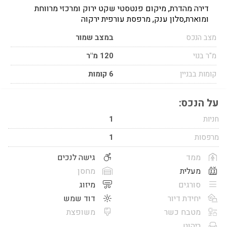
דירה מהדרת, מיקום פנטסטי שקט ירוק ומרכזי מרווחת
ומוארת,סלון ענק, מרפסת עורפית ירקוה
מצב הנכס
במצב שמור
מ"ר בנוי
120 מ"ר
קומות בבניין
6 קומות
על הנכס:
חניות
1
מרפסות
1
ממד
גישה לנכים
מעלית
מחסן
סורגים
מיזוג
יחידת דיור
דוד שמש
מטבח כשר
משופצת
ריהוט