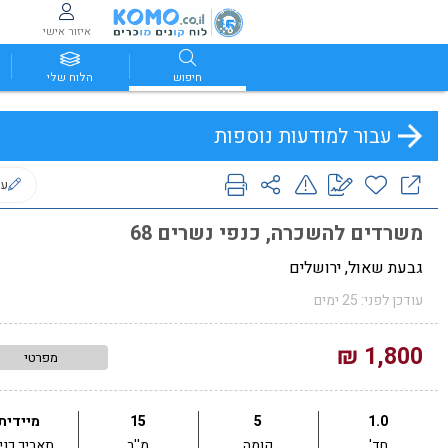
איזור אישי
חיפוש
הלוח שלי
עבור למודעות נוספות
ער
משרדים להשכרה, כנפי נשרים 68
גבעת שאול, ירושלים
עודכן לפני: 25 ימים
1,800 ₪
מפרטי
1.0
5
15
מיידית
חד'
קומה
מ''ר
תאריך כני