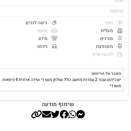
חניות
מרפסות
ממד
גישה לנכים
מעלית
מחסן
סורגים
מיזוג
משופצת
ריהוט
לטווח ארוך
הסבר על הריהוט
:
יש ריהוט עבור 2 עמדות מחשב כולל שולחן משרדי שידה ארונית 4 כיסאות
משרדי
שיתוף מודעה