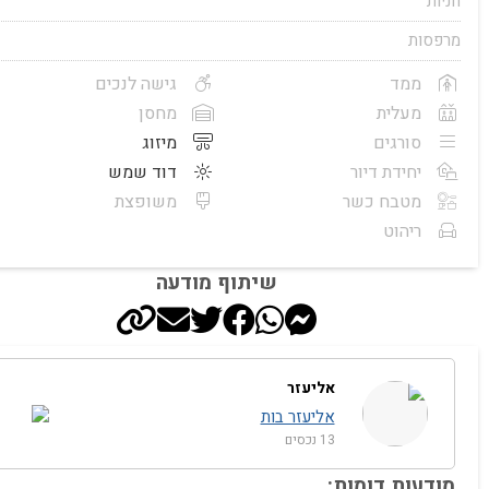
חניות
מרפסות
ממד
גישה לנכים
מעלית
מחסן
סורגים
מיזוג
יחידת דיור
דוד שמש
מטבח כשר
משופצת
ריהוט
שיתוף מודעה
אליעזר
אליעזר בות
13 נכסים
מודעות דומות: