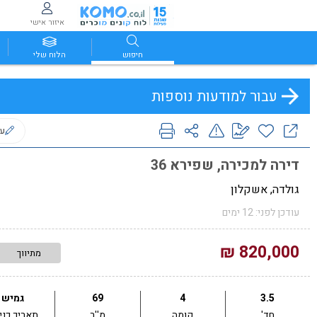
איזור אישי
חיפוש
הלוח שלי
עבור למודעות נוספות
ער
דירה למכירה, שפירא 36
גולדה, אשקלון
עודכן לפני: 12 ימים
820,000 ₪
מתיווך
3.5
4
69
גמיש
חד'
קומה
מ''ר
תאריך כני