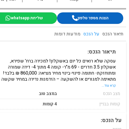
הצגת מספר טלפון
שליחת whatsapp
תיאור הנכס
על הנכס
מודעות דומות
תיאור הנכס:
עסקה שלא רואים כל יום באשקלון! למכירה ברח’ שפירא,
אשקלון 3.5 חדרים - 69 מ"ר- קומה 4 מתוך 4- דירה שמורה
ומתוחזקת- חתומה פינוי-בינוי מחיר מציאה: 860,000 ₪ בלבד!
מתאימה למגורים או להשקעה – הזדמנות נדירה במחיר שקשה
למצוא היום.
קרא עוד...
מצב הנכס
במצב טוב
קומות בבניין
4 קומות
על הנכס: