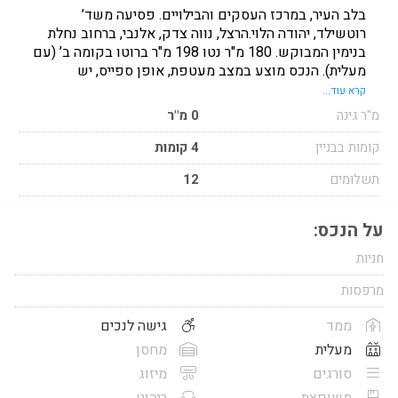
בלב העיר, במרכז העסקים והבילויים. פסיעה משד’
רוטשילד, יהודה הלוי.הרצל, נווה צדק, אלנבי, ברחוב נחלת
בנימין המבוקש. 180 מ"ר נטו 198 מ"ר ברוטו בקומה ב’ (עם
מעלית). הנכס מוצע במצב מעטפת, אופן ספייס, יש
גמישות תכנונית. תנאי השכרה נוחים וגמישים בהתאם
קרא עוד...
לצרכי השוכר. לפרטים נוספים יש ליצור קשר
מ"ר גינה
0 מ"ר
קומות בבניין
4 קומות
תשלומים
12
על הנכס:
חניות
מרפסות
ממד
גישה לנכים
מעלית
מחסן
סורגים
מיזוג