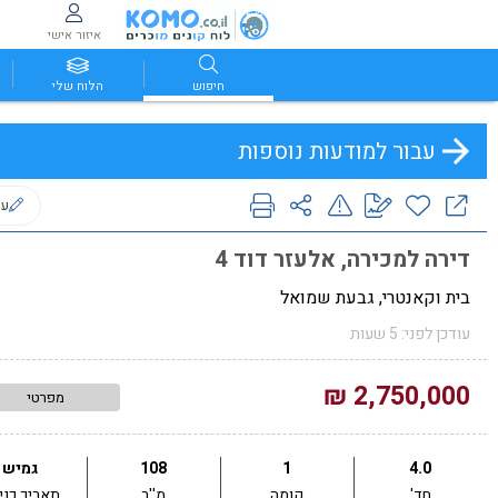
איזור אישי
חיפוש
הלוח שלי
עבור למודעות נוספות
ער
דירה למכירה, אלעזר דוד 4
בית וקאנטרי, גבעת שמואל
עודכן לפני: 5 שעות
2,750,000 ₪
מפרטי
4.0
1
108
גמיש
חד'
קומה
מ''ר
תאריך כני