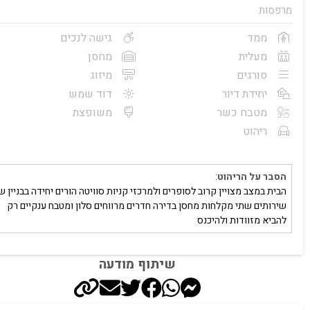
מרפסות
ממד
גישה לנכים
מעלית
מחסן
סורגים
מיזוג
יחידת דיור
דוד שמש
מטבח כשר
משופצת
ריהוט
הסבר על הריהוט
:
הבית במצב מצויין קרוב לסופרים ולמרכזי קניות סוויטה הורים יחידה בבניין ש
שירותים שתי מקלחות מחסן בדירה חדרים מרווחים סלון ומטבח ענקיים רק
להביא מזוודות ולהיכנס
שיתוף מודעה