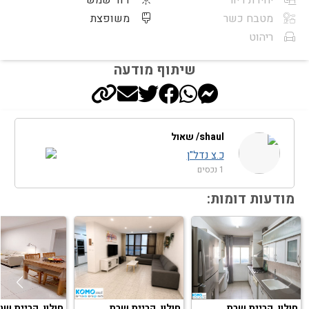
יחידת דיור
דוד שמש
מטבח כשר
משופצת
ריהוט
שיתוף מודעה
shaul/ שאול
כ.צ נדל"ן
1 נכסים
מודעות דומות:
חולון, קריית שרת
חולון, קריית שרת
חולון, קריית שר