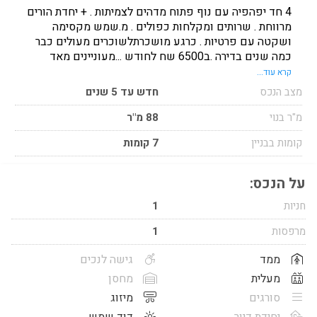
4 חד יפהפיה עם נוף פתוח מדהים לצמיתות . + יחדת הורים
מרווחת . שרותים ומקלחות כפולים . מ.שמש מקסימה
ושקטה עם פרטיות . כרגע מושכרתלשוכרים מעולים כבר
כמה שנים בדירה .ב6500 שח לחודש ...מעוניינים מאד
להמשיך לשכור !! גמישות במחיר !!
קרא עוד...
מצב הנכס
חדש עד 5 שנים
מ"ר בנוי
88 מ"ר
קומות בבניין
7 קומות
על הנכס:
חניות
1
מרפסות
1
ממד
גישה לנכים
מעלית
מחסן
סורגים
מיזוג